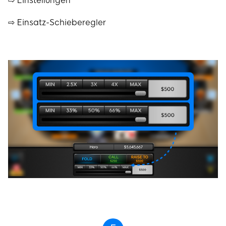
⇨ Einstellungen
⇨ Einsatz-Schieberegler