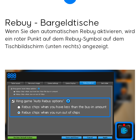
Rebuy - Bargeldtische
Wenn Sie den automatischen Rebuy aktivieren, wird
ein roter Punkt auf dem Rebuy-Symbol auf dem
Tischbildschirm (unten rechts) angezeigt.