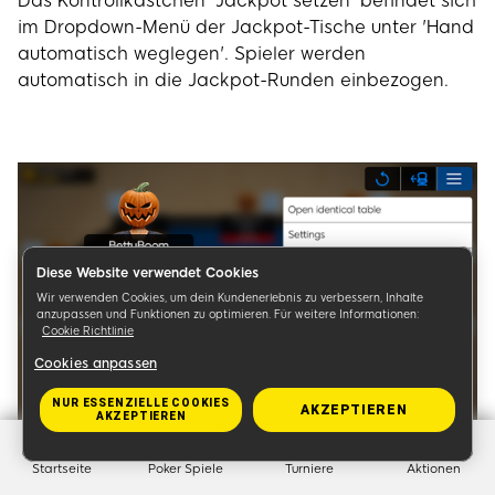
Das Kontrollkästchen 'Jackpot setzen' befindet sich
im Dropdown-Menü der Jackpot-Tische unter 'Hand
automatisch weglegen'. Spieler werden
automatisch in die Jackpot-Runden einbezogen.
Diese Website verwendet Cookies
Wir verwenden Cookies, um dein Kundenerlebnis zu verbessern, Inhalte
anzupassen und Funktionen zu optimieren. Für weitere Informationen:
Cookie Richtlinie
Cookies anpassen
NUR ESSENZIELLE COOKIES
AKZEPTIEREN
AKZEPTIEREN
Startseite
Poker Spiele
Turniere
Aktionen
*Die neuen 888poker-Tische sind derzeit nur über