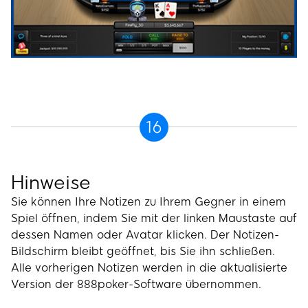
16
Hinweise
Sie können Ihre Notizen zu Ihrem Gegner in einem
Spiel öffnen, indem Sie mit der linken Maustaste auf
dessen Namen oder Avatar klicken. Der Notizen-
Bildschirm bleibt geöffnet, bis Sie ihn schließen.
Alle vorherigen Notizen werden in die aktualisierte
Version der 888poker-Software übernommen.