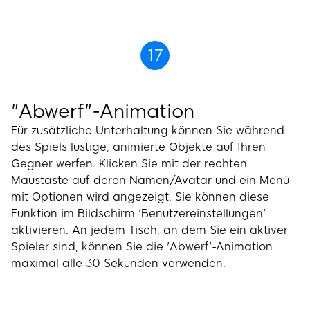
17
"Abwerf"-Animation
Für zusätzliche Unterhaltung können Sie während
des Spiels lustige, animierte Objekte auf Ihren
Gegner werfen. Klicken Sie mit der rechten
Maustaste auf deren Namen/Avatar und ein Menü
mit Optionen wird angezeigt. Sie können diese
Funktion im Bildschirm 'Benutzereinstellungen'
aktivieren. An jedem Tisch, an dem Sie ein aktiver
Spieler sind, können Sie die 'Abwerf'-Animation
maximal alle 30 Sekunden verwenden.