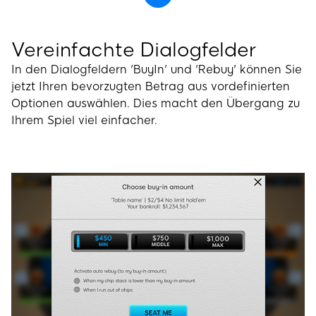
Vereinfachte Dialogfelder
In den Dialogfeldern 'BuyIn' und 'Rebuy' können Sie
jetzt Ihren bevorzugten Betrag aus vordefinierten
Optionen auswählen. Dies macht den Übergang zu
Ihrem Spiel viel einfacher.