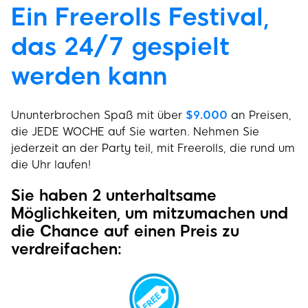
Ein Freerolls Festival,
das 24/7 gespielt
werden kann
Ununterbrochen Spaß mit über
$9.000
an Preisen,
die JEDE WOCHE auf Sie warten. Nehmen Sie
jederzeit an der Party teil, mit Freerolls, die rund um
die Uhr laufen!
Sie haben 2 unterhaltsame
Möglichkeiten, um mitzumachen und
die Chance auf einen Preis zu
verdreifachen: