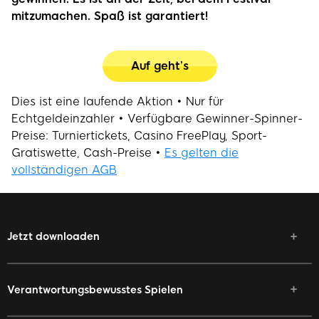
mitzumachen. Spaß ist garantiert!
Auf geht’s
Dies ist eine laufende Aktion • Nur für
Echtgeldeinzahler • Verfügbare Gewinner-Spinner-
Preise: Turniertickets, Casino FreePlay, Sport-
Gratiswette, Cash-Preise •
Es gelten die
vollständigen AGB
Jetzt downloaden
So zahlen Sie ein
So zahlen Sie aus
Verantwortungsbewusstes Spielen
Spielregeln
Bonusregelung