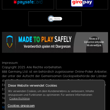
Impressum:
Copyright 2025. Alle Rechte vorbehalten.
888 Germany Ltd. ist ein behördlich zugelassener Online-Poker Anbieter,
der unter der Aufsicht der Gemeinsamen Glückspielbehörde der Länder
steht. Die Bereitstellung und der Betrieb von Online-Poker erfolgen im
Einklang mit den Vorschriften des Glücksspielstaatsvertrages sowie der
Diese Website verwendet Cookies
Erlaubnis zur Veranstaltung von Online-Poker in Deutschland. Diese
Wir verwenden Cookies, um dein Kundenerlebnis zu verbessern, Inhalte
wurde der 888 Germany Ltd. am 24.01.2023 erteilt, vgl.
White-List
.
anzupassen und Funktionen zu optimieren. Für weitere Informationen:
Teilnahme ab 18. Glücksspiel kann süchtig machen, bitte spielen Sie
Cookie Richtlinie
verantwortungsbewusst. Hilfe unter
www.buwei.de
und
www.check-dein-
Cookies anpassen
spiel.de
.