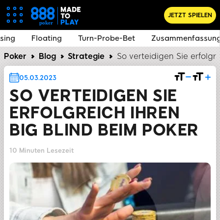
JETZT SPIELEN
ing
Floating
Turn-Probe-Bet
Zusammenfassung
Poker
Blog
Strategie
So verteidigen Sie erfolgr
05.03.2023
SO VERTEIDIGEN SIE
ERFOLGREICH IHREN
BIG BLIND BEIM POKER
10 Minuten Lesezeit
TEILEN