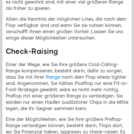
es nicht gewohnt sind, mit einer viel größeren Range
als früher zu spielen.
Allein die Kenntnis der möglichen Lines, die nach dem
Flop verfügbar sind und wann Sie sie nutzen können,
verschafft Ihnen einen großen Vorteil. Lassen Sie uns
einige dieser Möglichkeiten untersuchen.
Check-Raising
Einer der Wege, wie Sie Ihre größere Cold-Calling-
Range kompensieren, besteht darin, dafür zu sorgen,
dass Sie mit Ihrer
Range
nach dem Flop etwas tighter
sind. Angenommen, Sie hätten Postflop nur eine Fit-or-
Fold-Strategie gewählt, wäre es nicht mehr richtig,
Preflop mit einer größeren Range zu verteidigen. Sie
würden nur einen Haufen zusätzlicher Chips in die Mitte
legen, die Ihr Gegner sammeln kann.
Eine der Möglichkeiten, wie Sie Ihre größere Preflop-
Range verteidigen können, besteht darin, Flops dort,
wo Sie Potenzial haben, aggressiv zu check-raisen. Es