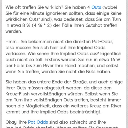
Wie oft treffen Sie wirklich? Sie haben 4
Outs
(wobei
Sie für eine Minute ignorieren sollten, dass einige keine
„wirklichen Outs“ sind), was bedeutet, dass Sie am Turn
in etwa 8 % (4 % * 2) der Fälle Ihren Gutshot treffen
werden.
Hmm... Sie bekommen nicht die direkten Pot-Odds,
also müssen Sie sich hier auf Ihre Implied Odds
verlassen. Wie sehen Ihre Implied Odds aus? Eigentlich
auch nicht so toll. Erstens werden Sie nur in etwa 16 %
der Fälle bis zum River Ihre Hand machen, und selbst
wenn Sie treffen, werden Sie nicht die Nuts haben.
Sie haben das untere Ende der Straße, und auch einige
Ihrer Outs müssen abgestuft werden, da diese den
Kreuz-Flush vervollständigen würden. Selbst wenn Sie
am Turn Ihre vollständigen Outs treffen, besteht immer
noch die Möglichkeit, dass ein weiteres Kreuz am River
kommt und Ihre Implied Odds beeinträchtigt.
Okay, Ihre
Pot Odds
sind also schlecht und Ihre