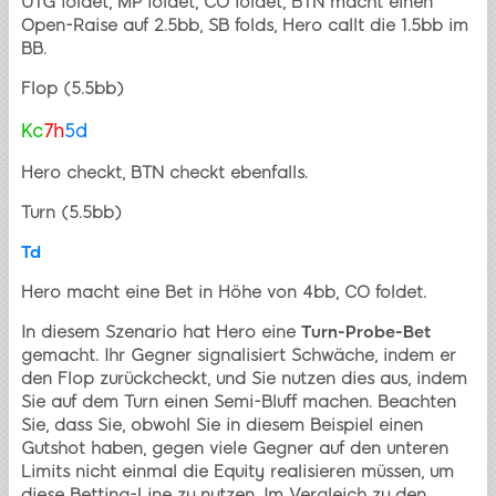
UTG foldet, MP foldet, CO foldet, BTN macht einen
Open-Raise auf 2.5bb, SB folds, Hero callt die 1.5bb im
BB.
Flop (5.5bb)
Kc
7h
5d
Hero checkt, BTN checkt ebenfalls.
Turn (5.5bb)
Td
Hero macht eine Bet in Höhe von 4bb, CO foldet.
In diesem Szenario hat Hero eine
Turn-Probe-Bet
gemacht. Ihr Gegner signalisiert Schwäche, indem er
den Flop zurückcheckt, und Sie nutzen dies aus, indem
Sie auf dem Turn einen Semi-Bluff machen. Beachten
Sie, dass Sie, obwohl Sie in diesem Beispiel einen
Gutshot haben, gegen viele Gegner auf den unteren
Limits nicht einmal die Equity realisieren müssen, um
diese Betting-Line zu nutzen. Im Vergleich zu den