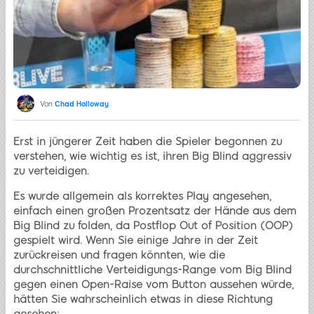
Von
Chad Holloway
Erst in jüngerer Zeit haben die Spieler begonnen zu
verstehen, wie wichtig es ist, ihren Big Blind aggressiv
zu verteidigen.
Es wurde allgemein als korrektes Play angesehen,
einfach einen großen Prozentsatz der Hände aus dem
Big Blind zu folden, da Postflop Out of Position (OOP)
gespielt wird. Wenn Sie einige Jahre in der Zeit
zurückreisen und fragen könnten, wie die
durchschnittliche Verteidigungs-Range vom Big Blind
gegen einen Open-Raise vom Button aussehen würde,
hätten Sie wahrscheinlich etwas in diese Richtung
gesehen: