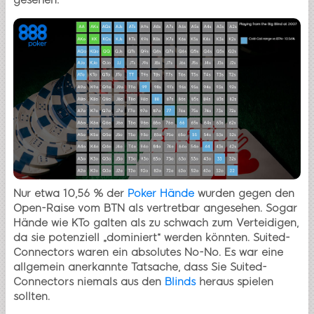
Nur etwa 10,56 % der
Poker Hände
wurden gegen den
Open-Raise vom BTN als vertretbar angesehen. Sogar
Hände wie KTo galten als zu schwach zum Verteidigen,
da sie potenziell „dominiert“ werden könnten. Suited-
Connectors waren ein absolutes No-No. Es war eine
allgemein anerkannte Tatsache, dass Sie Suited-
Connectors niemals aus den
Blinds
heraus spielen
sollten.