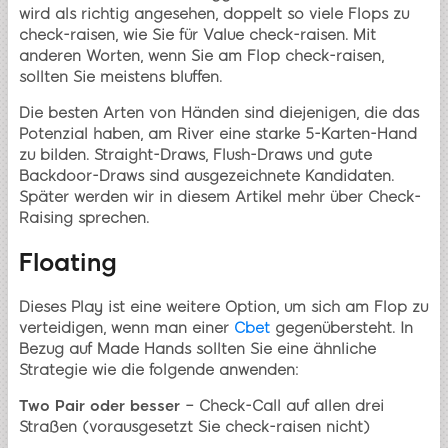
wird als richtig angesehen, doppelt so viele Flops zu
check-raisen, wie Sie für Value check-raisen. Mit
anderen Worten, wenn Sie am Flop check-raisen,
sollten Sie meistens bluffen.
Die besten Arten von Händen sind diejenigen, die das
Potenzial haben, am River eine starke 5-Karten-Hand
zu bilden. Straight-Draws, Flush-Draws und gute
Backdoor-Draws sind ausgezeichnete Kandidaten.
Später werden wir in diesem Artikel mehr über Check-
Raising sprechen.
Floating
Dieses Play ist eine weitere Option, um sich am Flop zu
verteidigen, wenn man einer
Cbet
gegenübersteht. In
Bezug auf Made Hands sollten Sie eine ähnliche
Strategie wie die folgende anwenden:
Two Pair oder besser
– Check-Call auf allen drei
Straßen (vorausgesetzt Sie check-raisen nicht)