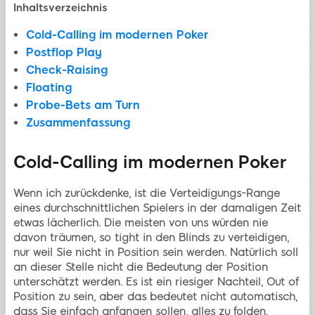
Inhaltsverzeichnis
Cold-Calling im modernen Poker
Postflop Play
Check-Raising
Floating
Probe-Bets am Turn
Zusammenfassung
Cold-Calling im modernen Poker
Wenn ich zurückdenke, ist die Verteidigungs-Range
eines durchschnittlichen Spielers in der damaligen Zeit
etwas lächerlich. Die meisten von uns würden nie
davon träumen, so tight in den Blinds zu verteidigen,
nur weil Sie nicht in Position sein werden. Natürlich soll
an dieser Stelle nicht die Bedeutung der Position
unterschätzt werden. Es ist ein riesiger Nachteil, Out of
Position zu sein, aber das bedeutet nicht automatisch,
dass Sie einfach anfangen sollen, alles zu folden.