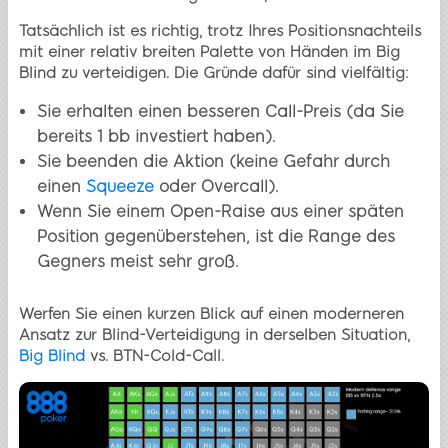
Tatsächlich ist es richtig, trotz Ihres Positionsnachteils
mit einer relativ breiten Palette von Händen im Big
Blind zu verteidigen. Die Gründe dafür sind vielfältig:
Sie erhalten einen besseren Call-Preis (da Sie
bereits 1 bb investiert haben).
Sie beenden die Aktion (keine Gefahr durch
einen
Squeeze
oder Overcall).
Wenn Sie einem Open-Raise aus einer späten
Position gegenüberstehen, ist die Range des
Gegners meist sehr groß.
Werfen Sie einen kurzen Blick auf einen moderneren
Ansatz zur Blind-Verteidigung in derselben Situation,
Big Blind
vs. BTN-Cold-Call.