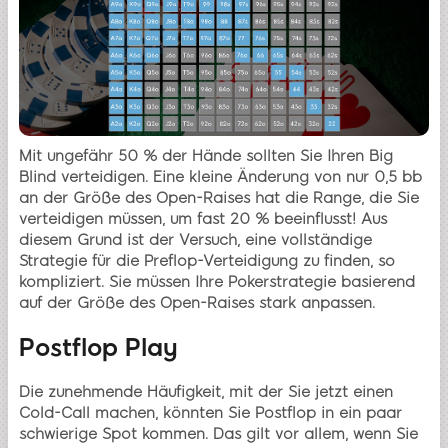
Mit ungefähr 50 % der Hände sollten Sie Ihren Big
Blind verteidigen. Eine kleine Änderung von nur 0,5 bb
an der Größe des Open-Raises hat die Range, die Sie
verteidigen müssen, um fast 20 % beeinflusst! Aus
diesem Grund ist der Versuch, eine vollständige
Strategie für die Preflop-Verteidigung zu finden, so
kompliziert. Sie müssen Ihre Pokerstrategie basierend
auf der Größe des Open-Raises stark anpassen.
Postflop Play
Die zunehmende Häufigkeit, mit der Sie jetzt einen
Cold-Call machen, könnten Sie Postflop in ein paar
schwierige Spot kommen. Das gilt vor allem, wenn Sie