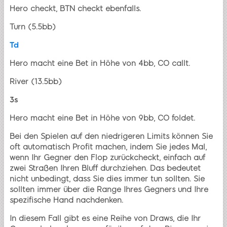
Hero checkt, BTN checkt ebenfalls.
Turn (5.5bb)
Td
Hero macht eine Bet in Höhe von 4bb, CO callt.
River (13.5bb)
3s
Hero macht eine Bet in Höhe von 9bb, CO foldet.
Bei den Spielen auf den niedrigeren Limits können Sie
oft automatisch Profit machen, indem Sie jedes Mal,
wenn Ihr Gegner den Flop zurückcheckt, einfach auf
zwei Straßen Ihren Bluff durchziehen. Das bedeutet
nicht unbedingt, dass Sie dies immer tun sollten. Sie
sollten immer über die Range Ihres Gegners und Ihre
spezifische Hand nachdenken.
In diesem Fall gibt es eine Reihe von Draws, die Ihr