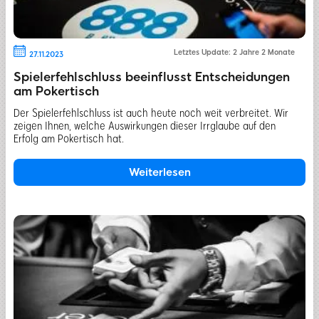
Letztes Update: 2 Jahre 2 Monate
27.11.2023
Spielerfehlschluss beeinflusst Entscheidungen
am Pokertisch
Der Spielerfehlschluss ist auch heute noch weit verbreitet. Wir
zeigen Ihnen, welche Auswirkungen dieser Irrglaube auf den
Erfolg am Pokertisch hat.
Weiterlesen