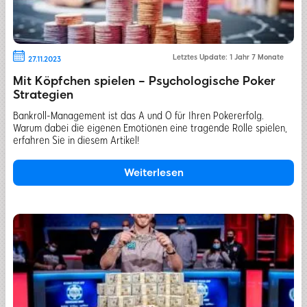
Letztes Update: 1 Jahr 7 Monate
27.11.2023
Mit Köpfchen spielen – Psychologische Poker
Strategien
Bankroll-Management ist das A und O für Ihren Pokererfolg.
Warum dabei die eigenen Emotionen eine tragende Rolle spielen,
erfahren Sie in diesem Artikel!
Weiterlesen