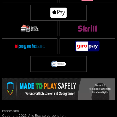
Impressum:
Copyright 2025. Alle Rechte vorbehalten.