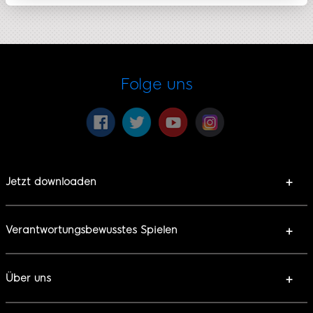
Folge uns
Jetzt downloaden
So zahlen Sie ein
So zahlen Sie aus
Verantwortungsbewusstes Spielen
Spielregeln
Bonusregelung
Verbindungsunterbrechungen
Über uns
Nutzungsvereinbarung
Sicherheit Datenschutz
Datenschutzerklärung