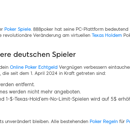
er
Poker Spiele
. 888poker hat seine PC-Plattform bedeutend a
ine revolutionäre Veränderung am virtuellen
Texas Holdem
Pok
sere deutschen Spieler
 dein
Online Poker Echtgeld
Vergnügen verbessern eintauchen
 die seit dem 1. April 2024 in Kraft getreten sind:
erden entfernt.
ames werden nicht mehr angeboten.
nd 1-$-Texas-Hold’em-No-Limit-Spielen wird auf 5$ erhö
its unverändert bleiben. Alle bestehenden
Poker Regeln
für
P