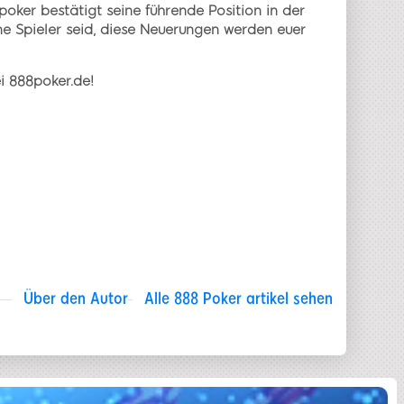
oker bestätigt seine führende Position in der
e Spieler seid, diese Neuerungen werden euer
ei 888poker.de!
Über den Autor
Alle 888 Poker artikel sehen