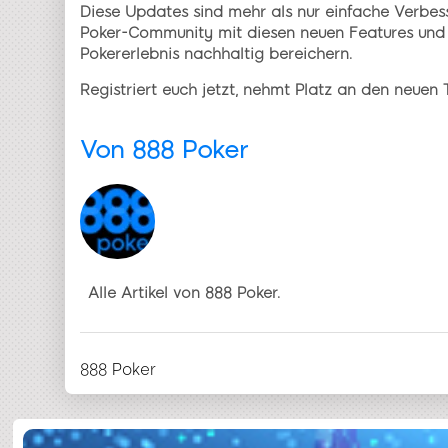
Diese Updates sind mehr als nur einfache Verbess
Poker-Community mit diesen neuen Features und V
Pokererlebnis nachhaltig bereichern.
Registriert euch jetzt, nehmt Platz an den neuen
Von
888 Poker
Alle Artikel von 888 Poker.
888 Poker