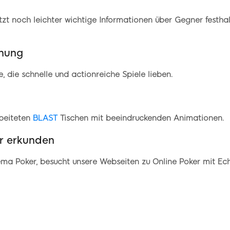
etzt noch leichter wichtige Informationen über Gegner festha
nnung
le, die schnelle und actionreiche Spiele lieben.
rbeiteten
BLAST
Tischen mit beeindruckenden Animationen.
er erkunden
a Poker, besucht unsere Webseiten zu Online Poker mit Ech