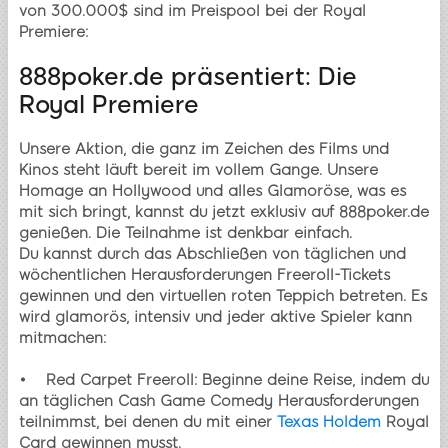
von 300.000$ sind im Preispool bei der Royal
Premiere:
888poker.de präsentiert: Die
Royal Premiere
Unsere Aktion, die ganz im Zeichen des Films und
Kinos steht läuft bereit im vollem Gange. Unsere
Homage an Hollywood und alles Glamoröse, was es
mit sich bringt, kannst du jetzt exklusiv auf 888poker.de
genießen. Die Teilnahme ist denkbar einfach.
Du kannst durch das Abschließen von täglichen und
wöchentlichen Herausforderungen Freeroll-Tickets
gewinnen und den virtuellen roten Teppich betreten. Es
wird glamorös, intensiv und jeder aktive Spieler kann
mitmachen:
• Red Carpet Freeroll: Beginne deine Reise, indem du
an täglichen Cash Game Comedy Herausforderungen
teilnimmst, bei denen du mit einer
Texas Holdem
Royal
Card gewinnen musst.