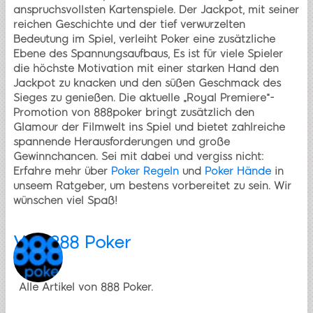
anspruchsvollsten Kartenspiele. Der Jackpot, mit seiner
reichen Geschichte und der tief verwurzelten
Bedeutung im Spiel, verleiht Poker eine zusätzliche
Ebene des Spannungsaufbaus, Es ist für viele Spieler
die höchste Motivation mit einer starken Hand den
Jackpot zu knacken und den süßen Geschmack des
Sieges zu genießen. Die aktuelle „Royal Premiere“-
Promotion von 888poker bringt zusätzlich den
Glamour der Filmwelt ins Spiel und bietet zahlreiche
spannende Herausforderungen und große
Gewinnchancen. Sei mit dabei und vergiss nicht:
Erfahre mehr über
Poker Regeln
und
Poker Hände
in
unseem Ratgeber, um bestens vorbereitet zu sein. Wir
wünschen viel Spaß!
Von
888 Poker
Alle Artikel von 888 Poker.