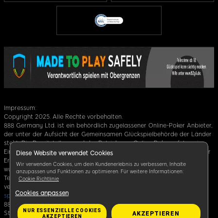
Impressum:
Copyright 2025. Alle Rechte vorbehalten.
888 Germany Ltd. ist ein behördlich zugelassener Online-Poker Anbieter,
der unter der Aufsicht der Gemeinsamen Glückspielbehörde der Länder
steht. Die Bereitstellung und der Betrieb von Online-Poker erfolgen im
Einklang mit den Vorschriften des Glücksspielstaatsvertrages sowie der
Diese Website verwendet Cookies
Erlaubnis zur Veranstaltung von Online-Poker in Deutschland. Diese
Wir verwenden Cookies, um dein Kundenerlebnis zu verbessern, Inhalte
wurde der 888 Germany Ltd. am 24.01.2023 erteilt, vgl.
White-List
.
anzupassen und Funktionen zu optimieren. Für weitere Informationen:
Teilnahme ab 18. Glücksspiel kann süchtig machen, bitte spielen Sie
Cookie Richtlinie
verantwortungsbewusst. Hilfe unter
www.buwei.de
und
www.check-dein-
Cookies anpassen
spiel.de
.
888 Germany Ltd. (Sitz: Level 7, Tagliaferro Business Centre, 14, High
NUR ESSENZIELLE COOKIES
Street, Sliema SLM 1549, Malta).
AKZEPTIEREN
AKZEPTIEREN