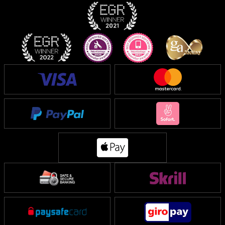
Reddit