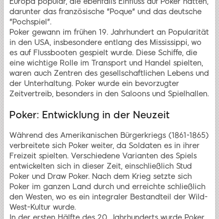
Europa populär, die ebenfalls Einfluss auf Poker hatten,
darunter das französische "Poque" und das deutsche
"Pochspiel".
Poker gewann im frühen 19. Jahrhundert an Popularität
in den USA, insbesondere entlang des Mississippi, wo
es auf Flussbooten gespielt wurde. Diese Schiffe, die
eine wichtige Rolle im Transport und Handel spielten,
waren auch Zentren des gesellschaftlichen Lebens und
der Unterhaltung. Poker wurde ein bevorzugter
Zeitvertreib, besonders in den Saloons und Spielhallen.
Poker: Entwicklung in der Neuzeit
Während des Amerikanischen Bürgerkriegs (1861-1865)
verbreitete sich Poker weiter, da Soldaten es in ihrer
Freizeit spielten. Verschiedene Varianten des Spiels
entwickelten sich in dieser Zeit, einschließlich Stud
Poker und Draw Poker. Nach dem Krieg setzte sich
Poker im ganzen Land durch und erreichte schließlich
den Westen, wo es ein integraler Bestandteil der Wild-
West-Kultur wurde.
In der ersten Hälfte des 20. Jahrhunderts wurde Poker