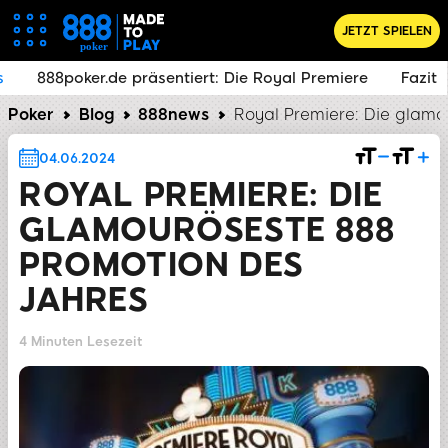
JETZT SPIELEN
 Pokers
888poker.de präsentiert: Die Royal Premiere
Poker
Blog
888news
Royal Premiere: Die glamo
04.06.2024
ROYAL PREMIERE: DIE
GLAMOURÖSESTE 888
PROMOTION DES
JAHRES
4 Minuten Lesezeit
TEILEN