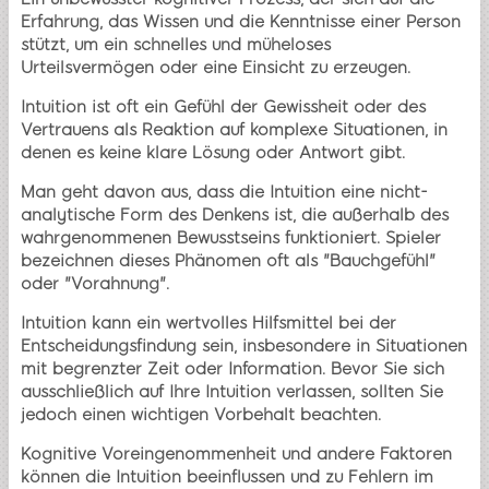
Erfahrung, das Wissen und die Kenntnisse einer Person
stützt, um ein schnelles und müheloses
Urteilsvermögen oder eine Einsicht zu erzeugen.
Intuition ist oft ein Gefühl der Gewissheit oder des
Vertrauens als Reaktion auf komplexe Situationen, in
denen es keine klare Lösung oder Antwort gibt.
Man geht davon aus, dass die Intuition eine nicht-
analytische Form des Denkens ist, die außerhalb des
wahrgenommenen Bewusstseins funktioniert. Spieler
bezeichnen dieses Phänomen oft als "Bauchgefühl"
oder "Vorahnung".
Intuition kann ein wertvolles Hilfsmittel bei der
Entscheidungsfindung sein, insbesondere in Situationen
mit begrenzter Zeit oder Information. Bevor Sie sich
ausschließlich auf Ihre Intuition verlassen, sollten Sie
jedoch einen wichtigen Vorbehalt beachten.
Kognitive Voreingenommenheit und andere Faktoren
können die Intuition beeinflussen und zu Fehlern im