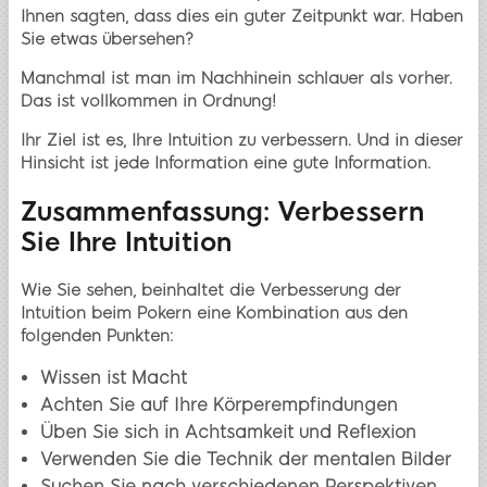
Ihnen sagten, dass dies ein guter Zeitpunkt war. Haben
Sie etwas übersehen?
Manchmal ist man im Nachhinein schlauer als vorher.
Das ist vollkommen in Ordnung!
Ihr Ziel ist es, Ihre Intuition zu verbessern. Und in dieser
Hinsicht ist jede Information eine gute Information.
Zusammenfassung: Verbessern
Sie Ihre Intuition
Wie Sie sehen, beinhaltet die Verbesserung der
Intuition beim Pokern eine Kombination aus den
folgenden Punkten:
Wissen ist Macht
Achten Sie auf Ihre Körperempfindungen
Üben Sie sich in Achtsamkeit und Reflexion
Verwenden Sie die Technik der mentalen Bilder
Suchen Sie nach verschiedenen Perspektiven