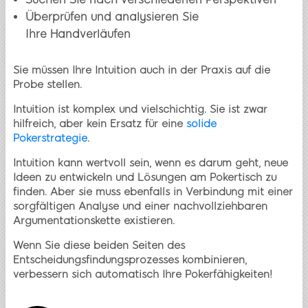
Überprüfen und analysieren Sie
Ihre Handverläufen
Sie müssen Ihre Intuition auch in der Praxis auf die
Probe stellen.
Intuition ist komplex und vielschichtig. Sie ist zwar
hilfreich, aber kein Ersatz für eine
solide
Pokerstrategie
.
Intuition kann wertvoll sein, wenn es darum geht, neue
Ideen zu entwickeln und Lösungen am Pokertisch zu
finden. Aber sie muss ebenfalls in Verbindung mit einer
sorgfältigen Analyse und einer nachvollziehbaren
Argumentationskette existieren.
Wenn Sie diese beiden Seiten des
Entscheidungsfindungsprozesses kombinieren,
verbessern sich automatisch Ihre Pokerfähigkeiten!