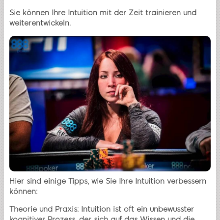
Sie können Ihre Intuition mit der Zeit trainieren und
weiterentwickeln.
Hier sind einige Tipps, wie Sie Ihre Intuition verbessern
können:
Theorie und Praxis: Intuition ist oft ein unbewusster
kognitiver Prozess, der sich auf das Wissen und die