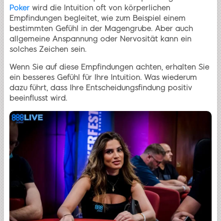
Poker
wird die Intuition oft von körperlichen
Empfindungen begleitet, wie zum Beispiel einem
bestimmten Gefühl in der Magengrube. Aber auch
allgemeine Anspannung oder Nervosität kann ein
solches Zeichen sein.
Wenn Sie auf diese Empfindungen achten, erhalten Sie
ein besseres Gefühl für Ihre Intuition. Was wiederum
dazu führt, dass Ihre Entscheidungsfindung positiv
beeinflusst wird.