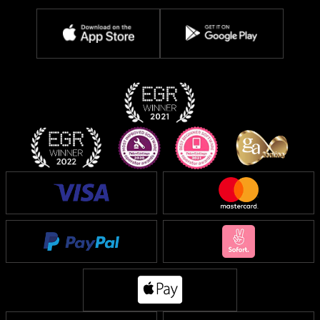
Youtube
Instagram
Discord
Twitch
Reddit