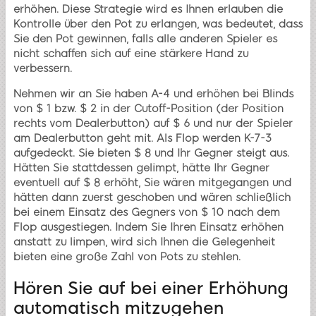
erhöhen. Diese Strategie wird es Ihnen erlauben die
Kontrolle über den Pot zu erlangen, was bedeutet, dass
Sie den Pot gewinnen, falls alle anderen Spieler es
nicht schaffen sich auf eine stärkere Hand zu
verbessern.
Nehmen wir an Sie haben A-4 und erhöhen bei Blinds
von $ 1 bzw. $ 2 in der Cutoff-Position (der Position
rechts vom Dealerbutton) auf $ 6 und nur der Spieler
am Dealerbutton geht mit. Als Flop werden K-7-3
aufgedeckt. Sie bieten $ 8 und Ihr Gegner steigt aus.
Hätten Sie stattdessen gelimpt, hätte Ihr Gegner
eventuell auf $ 8 erhöht, Sie wären mitgegangen und
hätten dann zuerst geschoben und wären schließlich
bei einem Einsatz des Gegners von $ 10 nach dem
Flop ausgestiegen. Indem Sie Ihren Einsatz erhöhen
anstatt zu limpen, wird sich Ihnen die Gelegenheit
bieten eine große Zahl von Pots zu stehlen.
Hören Sie auf bei einer Erhöhung
automatisch mitzugehen