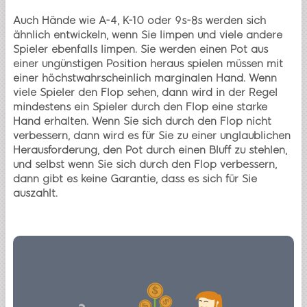
Auch Hände wie A-4, K-10 oder 9s-8s werden sich
ähnlich entwickeln, wenn Sie limpen und viele andere
Spieler ebenfalls limpen. Sie werden einen Pot aus
einer ungünstigen Position heraus spielen müssen mit
einer höchstwahrscheinlich marginalen Hand. Wenn
viele Spieler den Flop sehen, dann wird in der Regel
mindestens ein Spieler durch den Flop eine starke
Hand erhalten. Wenn Sie sich durch den Flop nicht
verbessern, dann wird es für Sie zu einer unglaublichen
Herausforderung, den Pot durch einen Bluff zu stehlen,
und selbst wenn Sie sich durch den Flop verbessern,
dann gibt es keine Garantie, dass es sich für Sie
auszahlt.