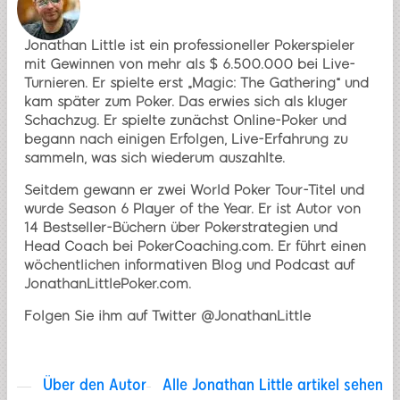
Jonathan Little ist ein professioneller Pokerspieler
mit Gewinnen von mehr als $ 6.500.000 bei Live-
Turnieren. Er spielte erst „Magic: The Gathering“ und
kam später zum Poker. Das erwies sich als kluger
Schachzug. Er spielte zunächst Online-Poker und
begann nach einigen Erfolgen, Live-Erfahrung zu
sammeln, was sich wiederum auszahlte.
Seitdem gewann er zwei World Poker Tour-Titel und
wurde Season 6 Player of the Year. Er ist Autor von
14 Bestseller-Büchern über Pokerstrategien und
Head Coach bei PokerCoaching.com. Er führt einen
wöchentlichen informativen Blog und Podcast auf
JonathanLittlePoker.com.
Folgen Sie ihm auf Twitter @JonathanLittle
Über den Autor
Alle Jonathan Little artikel sehen