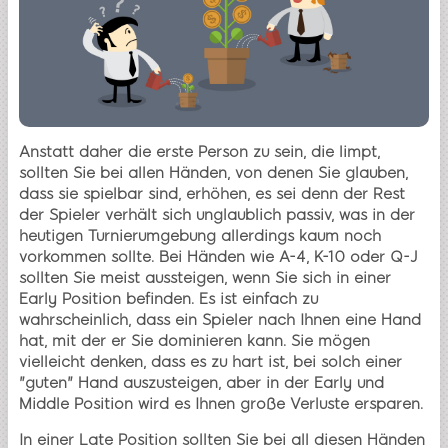
Anstatt daher die erste Person zu sein, die limpt,
sollten Sie bei allen Händen, von denen Sie glauben,
dass sie spielbar sind, erhöhen, es sei denn der Rest
der Spieler verhält sich unglaublich passiv, was in der
heutigen Turnierumgebung allerdings kaum noch
vorkommen sollte. Bei Händen wie A-4, K-10 oder Q-J
sollten Sie meist aussteigen, wenn Sie sich in einer
Early Position befinden. Es ist einfach zu
wahrscheinlich, dass ein Spieler nach Ihnen eine Hand
hat, mit der er Sie dominieren kann. Sie mögen
vielleicht denken, dass es zu hart ist, bei solch einer
"guten" Hand auszusteigen, aber in der Early und
Middle Position wird es Ihnen große Verluste ersparen.
In einer Late Position sollten Sie bei all diesen Händen