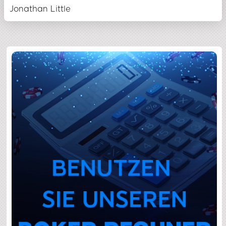
Jonathan Little