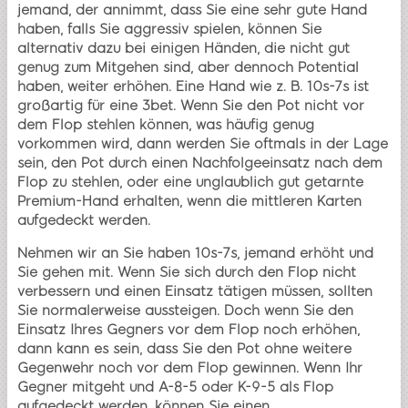
jemand, der annimmt, dass Sie eine sehr gute Hand
haben, falls Sie aggressiv spielen, können Sie
alternativ dazu bei einigen Händen, die nicht gut
genug zum Mitgehen sind, aber dennoch Potential
haben, weiter erhöhen. Eine Hand wie z. B. 10s-7s ist
großartig für eine 3bet. Wenn Sie den Pot nicht vor
dem Flop stehlen können, was häufig genug
vorkommen wird, dann werden Sie oftmals in der Lage
sein, den Pot durch einen Nachfolgeeinsatz nach dem
Flop zu stehlen, oder eine unglaublich gut getarnte
Premium-Hand erhalten, wenn die mittleren Karten
aufgedeckt werden.
Nehmen wir an Sie haben 10s-7s, jemand erhöht und
Sie gehen mit. Wenn Sie sich durch den Flop nicht
verbessern und einen Einsatz tätigen müssen, sollten
Sie normalerweise aussteigen. Doch wenn Sie den
Einsatz Ihres Gegners vor dem Flop noch erhöhen,
dann kann es sein, dass Sie den Pot ohne weitere
Gegenwehr noch vor dem Flop gewinnen. Wenn Ihr
Gegner mitgeht und A-8-5 oder K-9-5 als Flop
aufgedeckt werden, können Sie einen