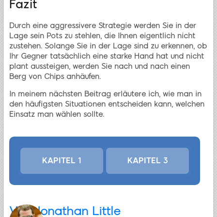
Fazit
Durch eine aggressivere Strategie werden Sie in der
Lage sein Pots zu stehlen, die Ihnen eigentlich nicht
zustehen. Solange Sie in der Lage sind zu erkennen, ob
Ihr Gegner tatsächlich eine starke Hand hat und nicht
plant aussteigen, werden Sie nach und nach einen
Berg von Chips anhäufen.
In meinem nächsten Beitrag erläutere ich, wie man in
den häufigsten Situationen entscheiden kann, welchen
Einsatz man wählen sollte.
KAPITEL 1
KAPITEL 3
Von
Jonathan Little