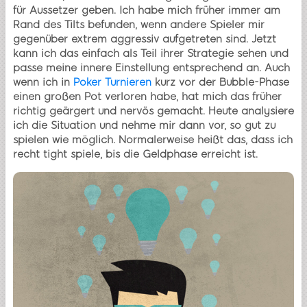
für Aussetzer geben. Ich habe mich früher immer am
Rand des Tilts befunden, wenn andere Spieler mir
gegenüber extrem aggressiv aufgetreten sind. Jetzt
kann ich das einfach als Teil ihrer Strategie sehen und
passe meine innere Einstellung entsprechend an. Auch
wenn ich in
Poker Turnieren
kurz vor der Bubble-Phase
einen großen Pot verloren habe, hat mich das früher
richtig geärgert und nervös gemacht. Heute analysiere
ich die Situation und nehme mir dann vor, so gut zu
spielen wie möglich. Normalerweise heißt das, dass ich
recht tight spiele, bis die Geldphase erreicht ist.