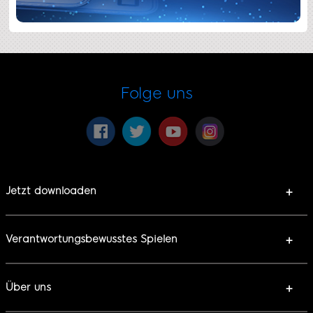
Folge uns
Jetzt downloaden
So zahlen Sie ein
So zahlen Sie aus
Verantwortungsbewusstes Spielen
Spielregeln
Bonusregelung
Verbindungsunterbrechungen
Über uns
Nutzungsvereinbarung
Sicherheit Datenschutz