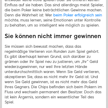
Einfluss auf sie haben. Das sind allerdings meist Spieler,
die beim Poker keine beträchtlichen Gewinne machen.
Denn die Wahrheit ist: Wer
beim Poker erfolgreich sein
möchte, muss lernen, seine Emotionen unter Kontrolle
zu behalten, um so intelligent wie möglich zu spielen.
Sie können nicht immer gewinnen
Sie müssen sich bewusst machen, dass das
regelmäßige Verlieren von Runden zum Spiel gehört.
Es gibt überhaupt keinen Grund, sich darüber zu
grämen oder Ihr Spiel neu zu justieren, um „Ihr” Geld
wiederzugewinnen, nur weil Ihre letzten Hände
unterdurchschnittlich waren. Wenn Sie Geld verlieren,
akzeptieren Sie, dass es nicht mehr Ihr Geld ist. Und
wenn Sie Geld gewinnen, ist es nicht mehr das Geld
Ihres Gegners. Die Chips befinden sich beim Pokern im
Fluss und wechseln permanent den Besitzer. Doch das
ist kein Ärgernis, sondern ein wesentlicher Teil des
Spiel.