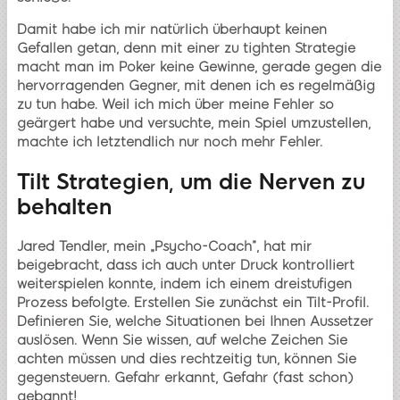
Damit habe ich mir natürlich überhaupt keinen
Gefallen getan, denn mit einer zu tighten Strategie
macht man im Poker keine Gewinne, gerade gegen die
hervorragenden Gegner, mit denen ich es regelmäßig
zu tun habe. Weil ich mich über meine Fehler so
geärgert habe und versuchte, mein Spiel umzustellen,
machte ich letztendlich nur noch mehr Fehler.
Tilt Strategien, um die Nerven zu
behalten
Jared Tendler, mein „Psycho-Coach”, hat mir
beigebracht, dass ich auch unter Druck kontrolliert
weiterspielen konnte, indem ich einem dreistufigen
Prozess befolgte. Erstellen Sie zunächst ein Tilt-Profil.
Definieren Sie, welche Situationen bei Ihnen Aussetzer
auslösen. Wenn Sie wissen, auf welche Zeichen Sie
achten müssen und dies rechtzeitig tun, können Sie
gegensteuern. Gefahr erkannt, Gefahr (fast schon)
gebannt!