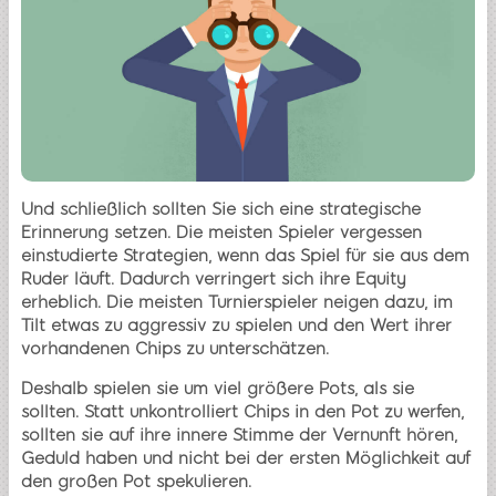
Und schließlich sollten Sie sich eine strategische
Erinnerung setzen. Die meisten Spieler vergessen
einstudierte Strategien, wenn das Spiel für sie aus dem
Ruder läuft. Dadurch verringert sich ihre Equity
erheblich. Die meisten Turnierspieler neigen dazu, im
Tilt etwas zu aggressiv zu spielen und den Wert ihrer
vorhandenen Chips zu unterschätzen.
Deshalb spielen sie um viel größere Pots, als sie
sollten. Statt unkontrolliert Chips in den Pot zu werfen,
sollten sie auf ihre innere Stimme der Vernunft hören,
Geduld haben und nicht bei der ersten Möglichkeit auf
den großen Pot spekulieren.