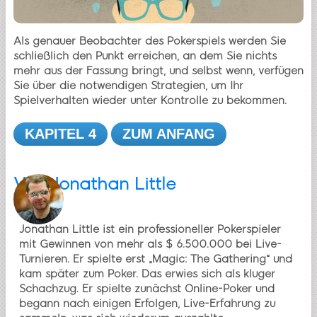
Als genauer Beobachter des Pokerspiels werden Sie
schließlich den Punkt erreichen, an dem Sie nichts
mehr aus der Fassung bringt, und selbst wenn, verfügen
Sie über die notwendigen Strategien, um Ihr
Spielverhalten wieder unter Kontrolle zu bekommen.
KAPITEL 4
ZUM ANFANG
Von
Jonathan Little
Jonathan Little ist ein professioneller Pokerspieler
mit Gewinnen von mehr als $ 6.500.000 bei Live-
Turnieren. Er spielte erst „Magic: The Gathering“ und
kam später zum Poker. Das erwies sich als kluger
Schachzug. Er spielte zunächst Online-Poker und
begann nach einigen Erfolgen, Live-Erfahrung zu