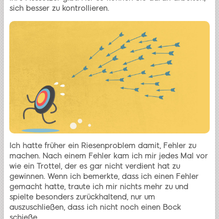
sich besser zu kontrollieren.
Ich hatte früher ein Riesenproblem damit, Fehler zu
machen. Nach einem Fehler kam ich mir jedes Mal vor
wie ein Trottel, der es gar nicht verdient hat zu
gewinnen. Wenn ich bemerkte, dass ich einen Fehler
gemacht hatte, traute ich mir nichts mehr zu und
spielte besonders zurückhaltend, nur um
auszuschließen, dass ich nicht noch einen Bock
schieße.