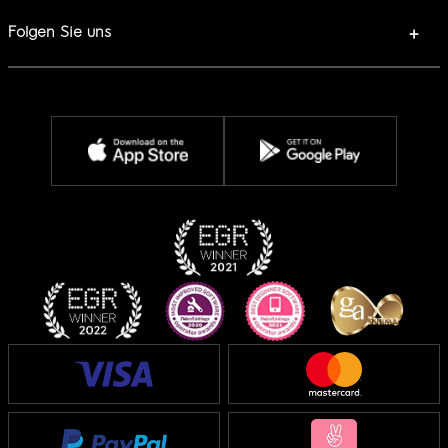
Datenschutzerklärung
Kontaktieren
Folgen Sie uns
Online Hilfe
Facebook
Twitter
Youtube
Instagram
Discord
Twitch
Reddit