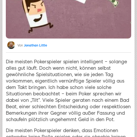
Von
Jonathan Little
Die meisten Pokerspieler spielen intelligent – solange
alles gut läuft. Doch wenn nicht, können selbst
gewöhnliche Spielsituationen, wie sie jeden Tag
vorkommen, eigentlich vernünftige Spieler völlig aus
dem Takt bringen. Ich habe schon viele solche
Situationen beobachtet – beim Poker sprechen wir
dabei von „Tilt”. Viele Spieler geraten nach einem Bad
Beat, einer schlechten Entscheidung oder respektlosen
Bemerkungen ihrer Gegner völlig außer Fassung und
schaufeln plötzlich ungehemmt Geld in den Pot.
Die meisten Pokerspieler denken, dass Emotionen
entweder keine Rolle spielen oder sie ohnehin keinen